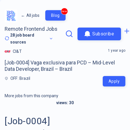
new
←
All jobs
Blog
Remote Frontend Jobs
Subscribe
28
job board
sources
1 year ago
CI&T
[Job-0004] Vaga exclusiva para PCD – Mid-Level
Data Developer, Brazil – Brazil
OFF: Brazil
Apply
More jobs from this company
views:
30
[Job-0004]