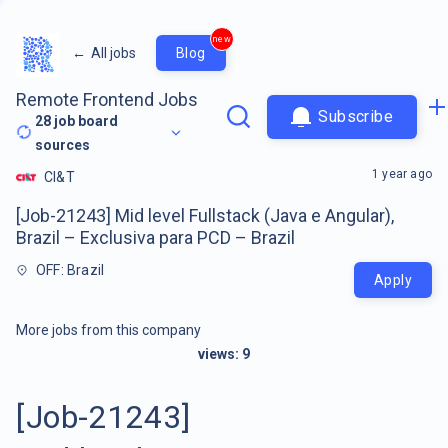
new
←
All jobs
Blog
Remote Frontend Jobs
Subscribe
28
job board
sources
1 year ago
CI&T
[Job-21243] Mid level Fullstack (Java e Angular),
Brazil – Exclusiva para PCD – Brazil
OFF: Brazil
Apply
More jobs from this company
views:
9
[Job-21243]