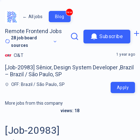
new
←
All jobs
Blog
Remote Frontend Jobs
Subscribe
28
job board
sources
1 year ago
CI&T
[Job-20983] Sênior, Design System Developer ,Brazil
– Brazil / São Paulo, SP
OFF: Brazil / São Paulo, SP
Apply
More jobs from this company
views:
18
[Job-20983]