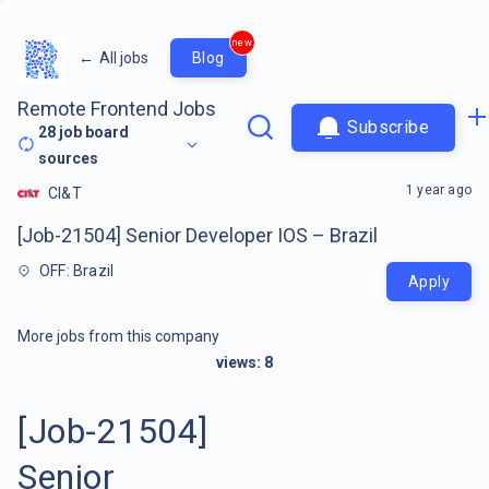
new
←
All jobs
Blog
Remote Frontend Jobs
Subscribe
28
job board
sources
1 year ago
CI&T
[Job-21504] Senior Developer IOS – Brazil
OFF: Brazil
Apply
More jobs from this company
views:
8
[Job-21504]
Senior