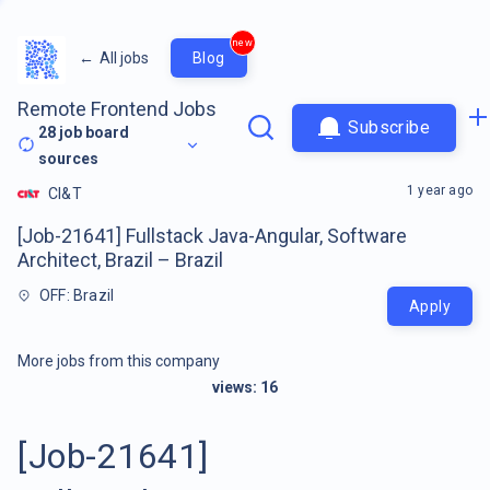
new
←
All jobs
Blog
Remote Frontend Jobs
Subscribe
28
job board
sources
1 year ago
CI&T
[Job-21641] Fullstack Java-Angular, Software
Architect, Brazil – Brazil
OFF: Brazil
Apply
More jobs from this company
views:
16
[Job-21641]