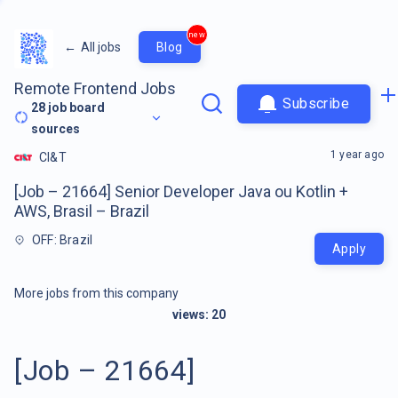
new
←
All jobs
Blog
Remote Frontend Jobs
Subscribe
28
job board
sources
1 year ago
CI&T
[Job – 21664] Senior Developer Java ou Kotlin +
AWS, Brasil – Brazil
OFF: Brazil
Apply
More jobs from this company
views:
20
[Job – 21664]