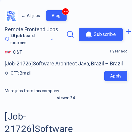
new
←
All jobs
Blog
Remote Frontend Jobs
Subscribe
28
job board
sources
1 year ago
CI&T
[Job-21726]Software Architect Java, Brazil – Brazil
OFF: Brazil
Apply
More jobs from this company
views:
24
[Job-
21726]Software