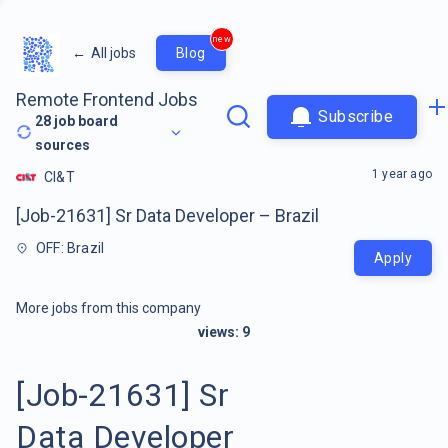
new
←
All jobs
Blog
Remote Frontend Jobs
Subscribe
28
job board
sources
1 year ago
CI&T
[Job-21631] Sr Data Developer – Brazil
OFF: Brazil
Apply
More jobs from this company
views:
9
[Job-21631] Sr
Data Developer