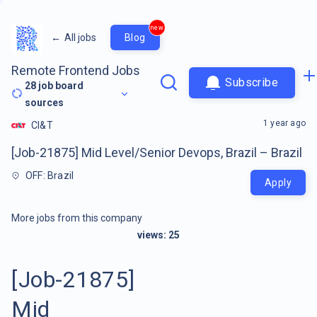
new
←
All jobs
Blog
Remote Frontend Jobs
Subscribe
28
job board
sources
1 year ago
CI&T
[Job-21875] Mid Level/Senior Devops, Brazil – Brazil
OFF: Brazil
Apply
More jobs from this company
views:
25
[Job-21875]
Mid