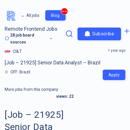
new
←
All jobs
Blog
Remote Frontend Jobs
Subscribe
28
job board
sources
1 year ago
CI&T
[Job – 21925] Senior Data Analyst – Brazil
OFF: Brazil
Apply
More jobs from this company
views:
22
[Job – 21925]
Senior Data