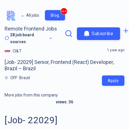
new
←
All jobs
Blog
Remote Frontend Jobs
Subscribe
28
job board
sources
1 year ago
CI&T
[Job- 22029] Senior, Frontend (React) Developer,
Brazil – Brazil
OFF: Brazil
Apply
More jobs from this company
views:
36
[Job- 22029]