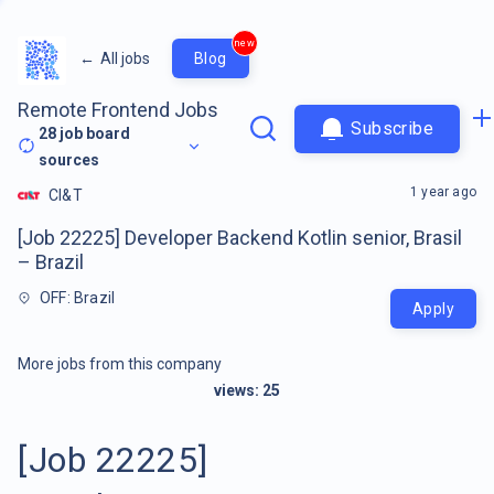
new
←
All jobs
Blog
Remote Frontend Jobs
Subscribe
28
job board
sources
1 year ago
CI&T
[Job 22225] Developer Backend Kotlin senior, Brasil
– Brazil
OFF: Brazil
Apply
More jobs from this company
views:
25
[Job 22225]