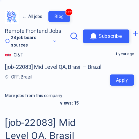
new
←
All jobs
Blog
Remote Frontend Jobs
Subscribe
28
job board
sources
1 year ago
CI&T
[job-22083] Mid Level QA, Brasil – Brazil
OFF: Brazil
Apply
More jobs from this company
views:
15
[job-22083] Mid
Level QA, Brasil