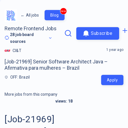
new
←
All jobs
Blog
Remote Frontend Jobs
Subscribe
28
job board
sources
1 year ago
CI&T
[Job-21969] Senior Software Architect Java –
Afirmativa para mulheres – Brazil
OFF: Brazil
Apply
More jobs from this company
views:
18
[Job-21969]