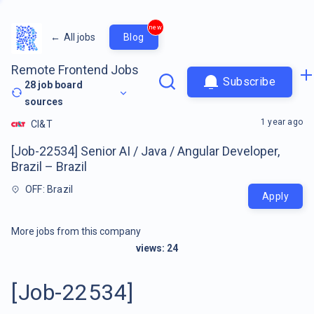
new
←
All jobs
Blog
Remote Frontend Jobs
Subscribe
28
job board
sources
1 year ago
CI&T
[Job-22534] Senior AI / Java / Angular Developer,
Brazil – Brazil
OFF: Brazil
Apply
More jobs from this company
views:
24
[Job-22534]