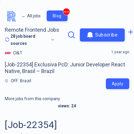
new
←
All jobs
Blog
Remote Frontend Jobs
Subscribe
28
job board
sources
1 year ago
CI&T
[Job-22354] Exclusiva PcD: Junior Developer React
Native, Brasil – Brazil
OFF: Brazil
Apply
More jobs from this company
views:
24
[Job-22354]