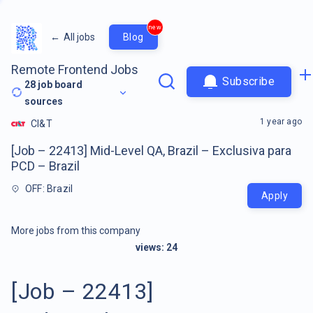
new
←
All jobs
Blog
Remote Frontend Jobs
Subscribe
28
job board
sources
1 year ago
CI&T
[Job – 22413] Mid-Level QA, Brazil – Exclusiva para
PCD – Brazil
OFF: Brazil
Apply
More jobs from this company
views:
24
[Job – 22413]