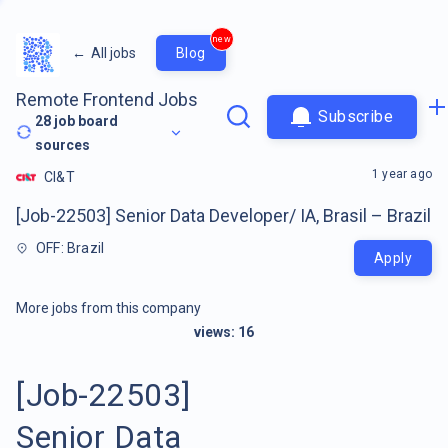
new
←
All jobs
Blog
Remote Frontend Jobs
Subscribe
28
job board
sources
1 year ago
CI&T
[Job-22503] Senior Data Developer/ IA, Brasil – Brazil
OFF: Brazil
Apply
More jobs from this company
views:
16
[Job-22503]
Senior Data