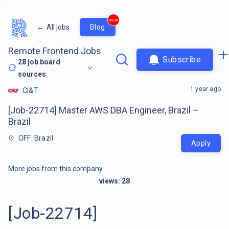
new
←
All jobs
Blog
Remote Frontend Jobs
Subscribe
28
job board
sources
1 year ago
CI&T
[Job-22714] Master AWS DBA Engineer, Brazil –
Brazil
OFF: Brazil
Apply
More jobs from this company
views:
28
[Job-22714]