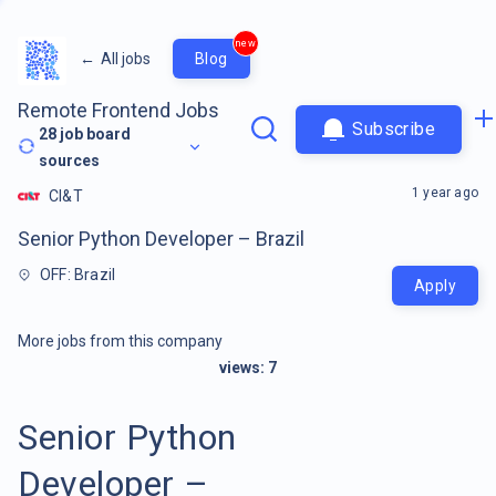
new
←
All jobs
Blog
Remote Frontend Jobs
Subscribe
28
job board
sources
1 year ago
CI&T
Senior Python Developer – Brazil
OFF: Brazil
Apply
More jobs from this company
views:
7
Senior Python
Developer –