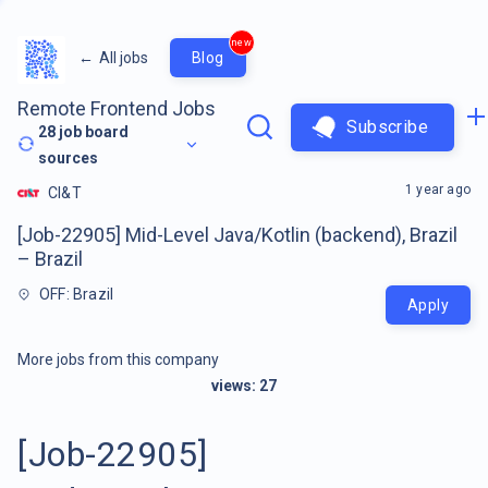
new
←
All jobs
Blog
Remote Frontend Jobs
Subscribe
28
job board
sources
1 year ago
CI&T
[Job-22905] Mid-Level Java/Kotlin (backend), Brazil
– Brazil
OFF: Brazil
Apply
More jobs from this company
views:
27
[Job-22905]