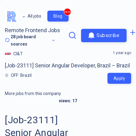
new
←
All jobs
Blog
Remote Frontend Jobs
Subscribe
28
job board
sources
1 year ago
CI&T
[Job-23111] Senior Angular Developer, Brazil – Brazil
OFF: Brazil
Apply
More jobs from this company
views:
17
[Job-23111]
Senior Angular