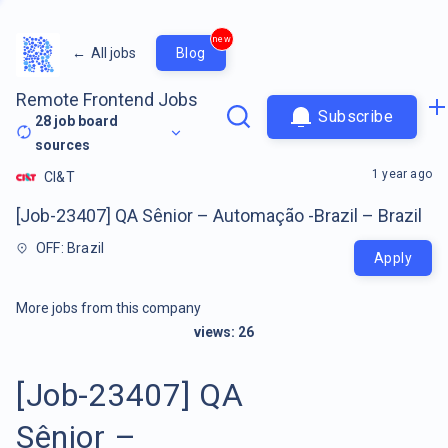
new
←
All jobs
Blog
Remote Frontend Jobs
Subscribe
28
job board
sources
1 year ago
CI&T
[Job-23407] QA Sênior – Automação -Brazil – Brazil
OFF: Brazil
Apply
More jobs from this company
views:
26
[Job-23407] QA
Sênior –