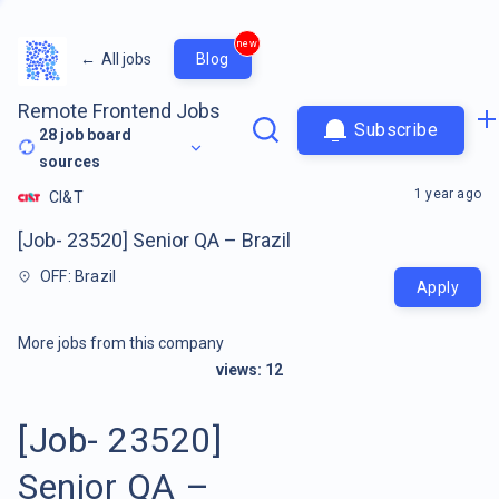
new
←
All jobs
Blog
Remote Frontend Jobs
Subscribe
28
job board
sources
1 year ago
CI&T
[Job- 23520] Senior QA – Brazil
OFF: Brazil
Apply
More jobs from this company
views:
12
[Job- 23520]
Senior QA –