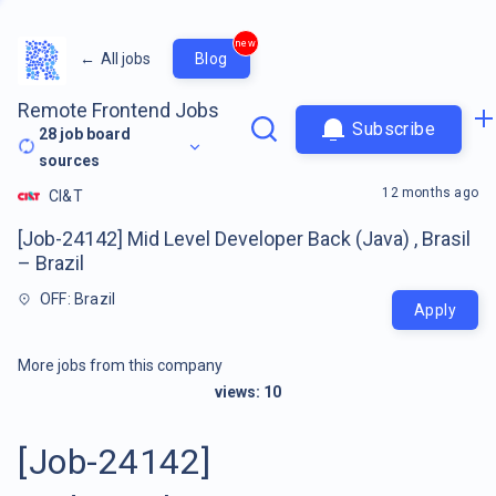
new
←
All jobs
Blog
Remote Frontend Jobs
Subscribe
28
job board
sources
12 months ago
CI&T
[Job-24142] Mid Level Developer Back (Java) , Brasil
– Brazil
OFF: Brazil
Apply
More jobs from this company
views:
10
[Job-24142]