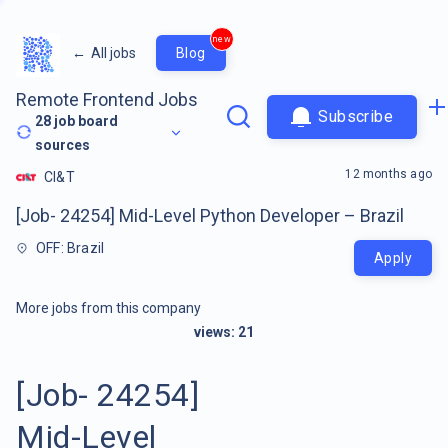
new
←
All jobs
Blog
Remote Frontend Jobs
Subscribe
28
job board
sources
12 months ago
CI&T
[Job- 24254] Mid-Level Python Developer – Brazil
OFF: Brazil
Apply
More jobs from this company
views:
21
[Job- 24254]
Mid-Level