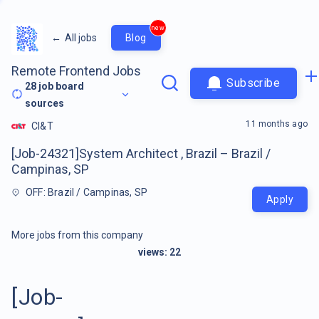
new
←
All jobs
Blog
Remote Frontend Jobs
Subscribe
28
job board
sources
11 months ago
CI&T
[Job-24321]System Architect , Brazil – Brazil /
Campinas, SP
OFF: Brazil / Campinas, SP
Apply
More jobs from this company
views:
22
[Job-