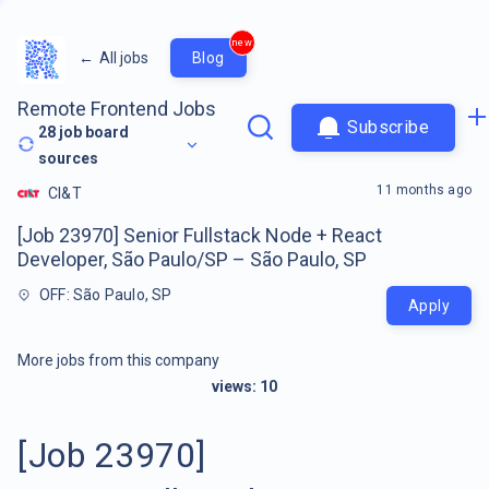
new
←
All jobs
Blog
Remote Frontend Jobs
Subscribe
28
job board
sources
11 months ago
CI&T
[Job 23970] Senior Fullstack Node + React
Developer, São Paulo/SP – São Paulo, SP
OFF: São Paulo, SP
Apply
More jobs from this company
views:
10
[Job 23970]