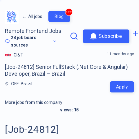
new
←
All jobs
Blog
Remote Frontend Jobs
Subscribe
28
job board
sources
11 months ago
CI&T
[Job-24812] Senior FullStack (.Net Core & Angular)
Developer, Brazil – Brazil
OFF: Brazil
Apply
More jobs from this company
views:
15
[Job-24812]