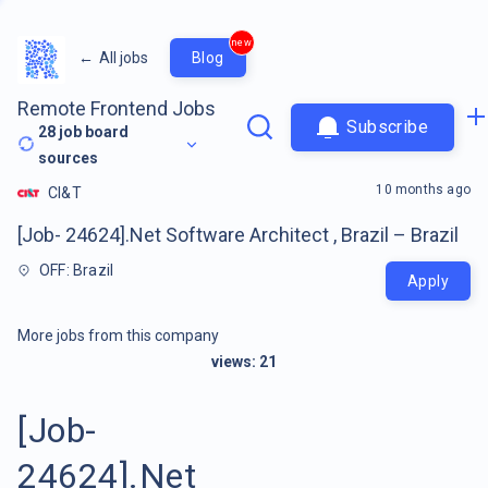
new
←
All jobs
Blog
Remote Frontend Jobs
Subscribe
28
job board
sources
10 months ago
CI&T
[Job- 24624].Net Software Architect , Brazil – Brazil
OFF: Brazil
Apply
More jobs from this company
views:
21
[Job-
24624].Net