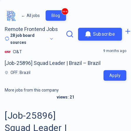
new
←
All jobs
Blog
Remote Frontend Jobs
Subscribe
28
job board
sources
9 months ago
CI&T
[Job-25896] Squad Leader | Brazil – Brazil
OFF: Brazil
Apply
More jobs from this company
views:
21
[Job-25896]
Squad Leader |