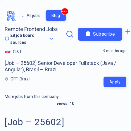
new
←
All jobs
Blog
Remote Frontend Jobs
Subscribe
28
job board
sources
9 months ago
CI&T
[Job – 25602] Senior Developer Fullstack (Java /
Angular), Brasil – Brazil
OFF: Brazil
Apply
More jobs from this company
views:
10
[Job – 25602]