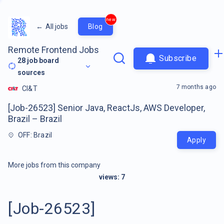
new
←
All jobs
Blog
Remote Frontend Jobs
Subscribe
28
job board
sources
7 months ago
CI&T
[Job-26523] Senior Java, ReactJs, AWS Developer,
Brazil – Brazil
OFF: Brazil
Apply
More jobs from this company
views:
7
[Job-26523]