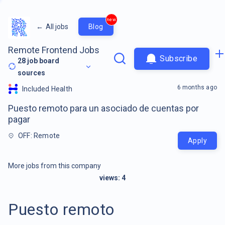
new
←
All jobs
Blog
Remote Frontend Jobs
Subscribe
28
job board
sources
6 months ago
Included Health
Puesto remoto para un asociado de cuentas por
pagar
OFF: Remote
Apply
More jobs from this company
views:
4
Puesto remoto