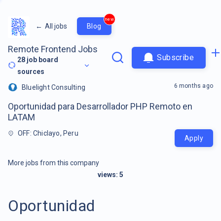
new
←
All jobs
Blog
Remote Frontend Jobs
Subscribe
28
job board
sources
6 months ago
Bluelight Consulting
Oportunidad para Desarrollador PHP Remoto en
LATAM
OFF: Chiclayo, Peru
Apply
More jobs from this company
views:
5
Oportunidad