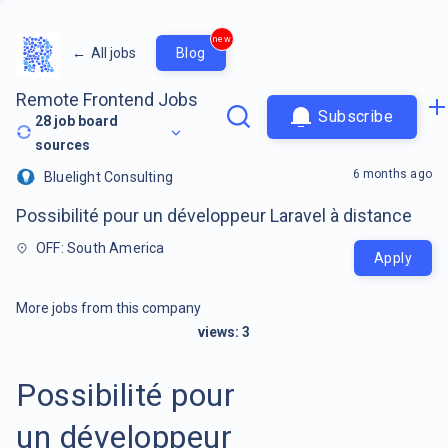
new
←
All jobs
Blog
Remote Frontend Jobs
Subscribe
28
job board
sources
6 months ago
Bluelight Consulting
Possibilité pour un développeur Laravel à distance
OFF: South America
Apply
More jobs from this company
views:
3
Possibilité pour
un développeur