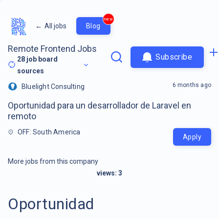
new
←
All jobs
Blog
Remote Frontend Jobs
Subscribe
28
job board
sources
6 months ago
Bluelight Consulting
Oportunidad para un desarrollador de Laravel en
remoto
OFF: South America
Apply
More jobs from this company
views:
3
Oportunidad