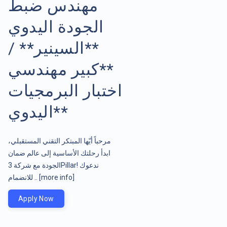
مهندس ضبط
الجودة اليدوي
**السينير** /
**كبير مهندسي
اختبار البرمجيات
اليدوي**
مرحباً أيّها المبتكر التقني المستقبلي،
ابدأ رحلتك الأساسية إلى عالم ضمان
الجودة مع شركة 3Pillar! ندعوك
للانضمام ..
[more info]
Apply Now