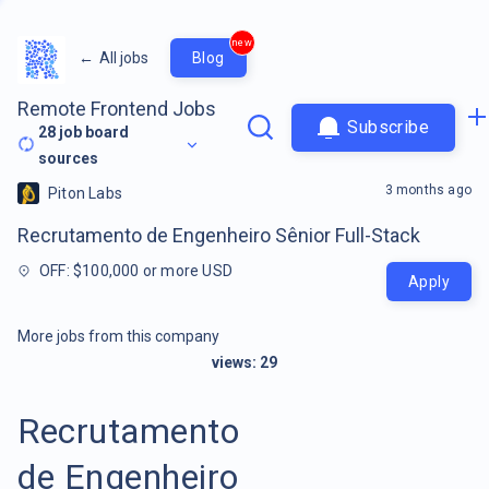
new
←
All jobs
Blog
Remote Frontend Jobs
Subscribe
28
job board
sources
3 months ago
Piton Labs
Recrutamento de Engenheiro Sênior Full-Stack
OFF: $100,000 or more USD
Apply
More jobs from this company
views:
29
Recrutamento
de Engenheiro